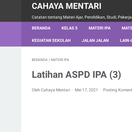
CAHAYA MENTARI
Catatan tentang Materi Ajar, Pendidikan, Studi, Pekerj
BERANDA
KELAS 5
MATERI IPA
MATE
KEGIATAN SEKOLAH
JALAN JALAN
LAIN-
BERANDA
/
MATERI IPA
Latihan ASPD IPA (3)
Oleh Cahaya Mentari
Mei 17, 2021
Posting Komen