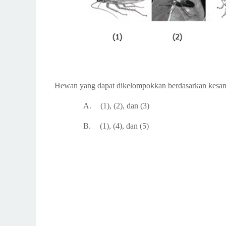
Hewan yang dapat dikelompokkan berdasarkan kesam
A.
(1), (2), dan (3)
B.
(1), (4), dan (5)