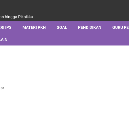
aan hingga Piknikku
RI IPS
MATERI PKN
SOAL
PENDIDIKAN
GURU P
LAIN
tar