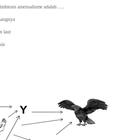
imbiosis amensalisme adalah ….
nangnya
 laut
sia