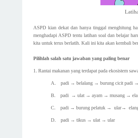
Latih
ASPD kian dekat dan hanya tinggal menghitung hari
menghadapi ASPD tentu latihan soal dan belajar har
kita untuk terus berlatih. Kali ini kita akan kembali 
Pilihlah salah satu jawaban yang paling benar
1.
Rantai makanan yang terdapat pada ekosistem sawah
A.
padi →
belalang →
burung cicit padi 
B.
padi
→
ulat →
ayam →
musang →
ela
C.
padi →
burung pelatuk →
ular→
elan
D.
padi →
tikus →
ulat →
ular