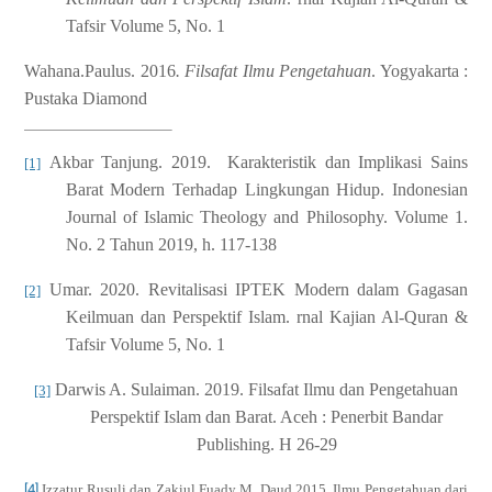
Tafsir Volume 5, No. 1
Wahana.Paulus. 2016
. Filsafat Ilmu Pengetahuan
. Yogyakarta :
Pustaka Diamond
Akbar Tanjung. 2019.
Karakteristik dan Implikasi Sains
[1]
Barat Modern Terhadap Lingkungan Hidup. Indonesian
Journal of Islamic Theology and Philosophy. Volume 1.
No. 2 Tahun 2019, h. 117-138
Umar. 2020. Revitalisasi IPTEK Modern dalam Gagasan
[2]
Keilmuan dan Perspektif Islam. rnal Kajian Al-Quran &
Tafsir Volume 5, No. 1
Darwis A. Sulaiman. 2019. Filsafat Ilmu dan Pengetahuan
[3]
Perspektif Islam dan Barat. Aceh :
Penerbit Bandar
Publishing. H 26-29
[4]
Izzatur Rusuli dan Zakiul Fuady M. Daud.2015. Ilmu Pengetahuan dari