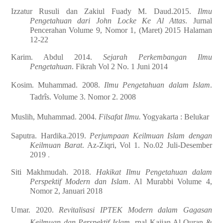
Izzatur Rusuli dan Zakiul Fuady M. Daud.2015.
Ilmu
Pengetahuan dari John Locke Ke Al Attas
. Jurnal
Pencerahan Volume 9, Nomor 1, (Maret) 2015 Halaman
12-22
Karim. Abdul 2014.
Sejarah Perkembangan Ilmu
Pengetahuan
. Fikrah Vol 2 No. 1 Juni 2014
Kosim. Muhammad. 2008.
Ilmu Pengetahuan dalam Islam
.
Tadrîs. Volume 3. Nomor 2. 2008
Muslih, Muhammad. 2004.
Filsafat Ilmu.
Yogyakarta : Belukar
Saputra. Hardika.2019.
Perjumpaan Keilmuan Islam dengan
Keilmuan Barat
. Az-Ziqri, Vol 1. No.02 Juli-Desember
.
2019
Siti Makhmudah. 2018.
Hakikat Ilmu Pengetahuan dalam
Perspektif Modern dan Islam
. Al Murabbi Volume 4,
Nomor 2, Januari 2018
Umar. 2020.
Revitalisasi IPTEK Modern dalam Gagasan
Keilmuan dan Perspektif Islam
. rnal Kajian Al-Quran &