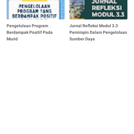
Pengelolaan Program
Jurnal Refleksi Modul 3.3
Berdampak Positif Pada
Pemimpin Dalam Pengelolaan
Murid
Sumber Daya