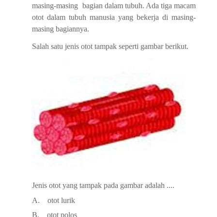
masing-masing
bagian
dalam tubuh. Ada tiga macam
otot dalam tubuh manusia yang bekerja di masing-
masing
bagiannya.
Salah
satu
jenis otot
tampak seperti
gambar
berikut.
Jenis
otot yang
tampak
pada
gambar
adalah
....
A.
otot
lurik
B.
otot polos