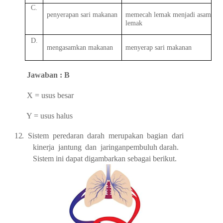
C.
penyerapan
sari
makanan
memecah
lemak
menjadi
asam
lemak
D.
mengasamkan
makanan
menyerap
sari
makanan
Jawaban : B
X = usus besar
Y = usus halus
12.
Sistem
peredaran
darah
merupakan
bagian
dari
kinerja
jantung
dan
jaringan
pembuluh
darah.
Sistem
ini
dapat
digambarkan
sebagai
berikut.