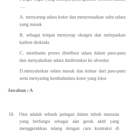
….
A.
menyaring
udara
kotor dan menyesuaikan
suhu
udara
yang
masuk
B.
sebagai
tempat
menyerap
oksigen dan
melepaskan
karbon
dioksida
C.
membantu
proses
distribusi
udara
dalam
paru-paru
dan
menyalurkan
udara
dari
bronkus
ke alveolus
D.
menyalurkan
udara masuk
dan keluar
dari
paru-paru
serta menyaring kembali
udara
kotor
yang lolos
Jawaban : A
10.
Otot adalah sebuah jaringan dalam tubuh manusia
yang berfungsi sebagai alat gerak
aktif
yang
menggerakkan
tulang
dengan
cara
kontraksi
di