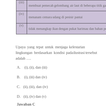
(iii)
membuat pemecah
gelombang
air
laut
di
beberapa
titik
ga
(iv)
menanam
cemara
udang
di
pesisir
pantai
(v)
tidak
menangkap
ikan
dengan
pukat
harimau
dan
bahan
p
Upaya
yang
tepat
untuk
menjaga
kelestarian
lingkungan
berdasarkan
kondisi
pada
ilustrasi
tersebut
adalah
….
A.
(i),
(ii),
dan
(iii)
B.
(i),
(iii)
dan
(iv)
C.
(ii),
(iii),
dan
(iv)
D.
(ii),
(iv)
dan
(v)
Jawaban C