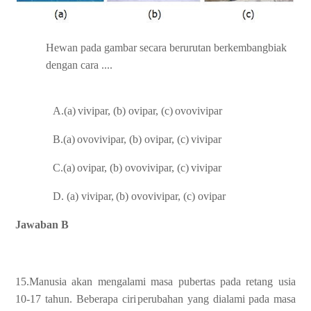
Hewan
pada
gambar
secara
berurutan
berkembangbiak
dengan
cara
....
A.
(a)
vivipar,
(b)
ovipar,
(c)
ovovivipar
B.
(a)
ovovivipar,
(b)
ovipar,
(c)
vivipar
C.
(a)
ovipar,
(b)
ovovivipar,
(c)
vivipar
D.
(a)
vivipar,
(b)
ovovivipar,
(c)
ovipar
Jawaban B
15.
Manusia
akan
mengalami
masa
pubertas
pada
retang
usia
10-17
tahun.
Beberapa
ciri
perubahan
yang dialami
pada masa