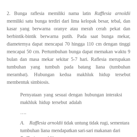
2.
Bunga raflesia memiliki nama latin
Rafflesia arnoldii
memiliki satu bunga terdiri dari
lima kelopak besar, tebal, dan
kasar yang berwarna oranye atau merah cerah pekat
dan
berbintik-bintik
berwarna
putih.
Pada
saat
bunga
mekar,
diameternya
dapat
mencapai 70 hingga 110 cm dengan tinggi
mencapai 50 cm. Pertumbuhan bunga
dapat memakan waktu 9
bulan dan masa mekar sekitar 5-7 hari. Raflesia merupakan
tumbuhan yang tumbuh pada batang liana (tumbuhan
merambat). Hubungan kedua
makhluk
hidup
tersebut
membentuk
simbiosis.
Pernyataan
yang
sesuai
dengan
hubungan
interaksi
makhluk
hidup
tersebut
adalah
….
A.
Rafflesia
arnoldii
tidak
untung
tidak
rugi,
sementara
tumbuhan
liana
mendapatkan
sari-sari
makanan
dari