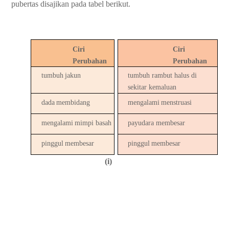
pubertas
disajikan
pada
tabel
berikut.
Ciri
Ciri
Perubahan
Perubahan
tumbuh
jakun
tumbuh
rambut
halus
di
sekitar
kemaluan
dada
membidang
mengalami
menstruasi
mengalami
mimpi
basah
payudara
membesar
pinggul
membesar
pinggul
membesar
(i)