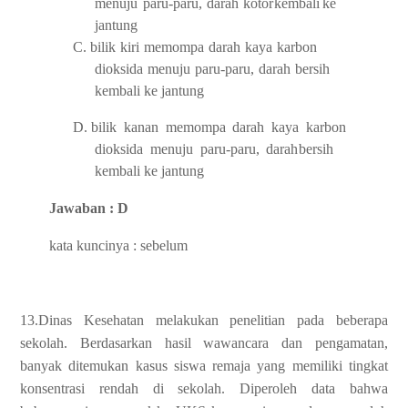
menuju
paru-paru,
darah
kotor
kembali
ke
jantung
C.
bilik
kiri
memompa
darah
kaya
karbon
dioksida
menuju
paru-paru,
darah
bersih
kembali
ke
jantung
D.
bilik
kanan
memompa
darah
kaya
karbon
dioksida
menuju
paru-paru,
darah
bersih
kembali
ke
jantung
Jawaban : D
kata kuncinya : sebelum
13.
Dinas Kesehatan melakukan penelitian pada beberapa
sekolah. Berdasarkan hasil
wawancara dan pengamatan,
banyak ditemukan kasus siswa remaja yang memiliki
tingkat
konsentrasi
rendah
di
sekolah.
Diperoleh
data
bahwa