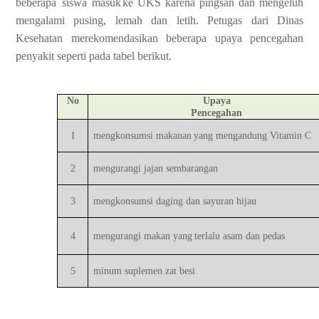
beberapa
siswa
masuk
ke UKS karena pingsan dan mengeluh
mengalami pusing, lemah dan letih. Petugas
dari
Dinas
Kesehatan
merekomendasikan
beberapa
upaya
pencegahan
penyakit
seperti
pada
tabel
berikut.
No
Upaya
Pencegahan
1
mengkonsumsi
makanan
yang
mengandung
Vitamin
C
2
mengurangi
jajan sembarangan
3
mengkonsumsi
daging dan
sayuran
hijau
4
mengurangi
makan
yang
terlalu
asam
dan pedas
5
minum
suplemen
zat besi