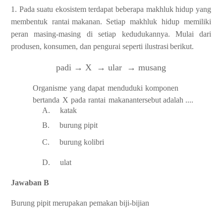
1.
Pada
suatu
ekosistem
terdapat
beberapa
makhluk
hidup
yang
membentuk
rantai
makanan.
Setiap
makhluk
hidup
memiliki
peran
masing-masing
di
setiap
kedudukannya.
Mulai
dari
produsen,
konsumen,
dan
pengurai
seperti
ilustrasi
berikut.
padi → X
→ ular
→ musang
Organisme
yang
dapat
menduduki
komponen
bertanda
X
pada
rantai
makanan
tersebut
adalah
....
A.
katak
B.
burung
pipit
C.
burung
kolibri
D.
ulat
Jawaban B
Burung pipit merupakan pemakan biji-bijian