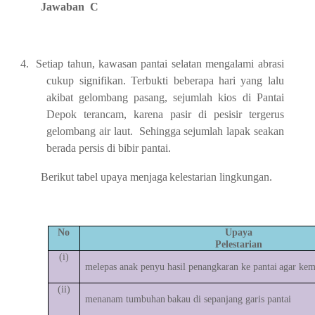
Jawaban C
4.
Setiap tahun, kawasan pantai selatan mengalami abrasi
cukup signifikan. Terbukti
beberapa hari yang lalu
akibat gelombang pasang, sejumlah kios di Pantai
Depok
terancam, karena pasir di pesisir
tergerus
gelombang
air
laut.
Sehingga sejumlah
lapak
seakan
berada persis
di
bibir pantai.
Berikut
tabel
upaya
menjaga
kelestarian
lingkungan.
No
Upaya
Pelestarian
(i)
melepas
anak
penyu hasil penangkaran
ke
pantai
agar
kem
(ii)
menanam
tumbuhan
bakau
di
sepanjang
garis pantai