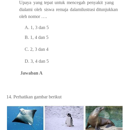
Upaya
yang
tepat
untuk
mencegah
penyakit
yang
dialami
oleh
siswa
remaja
dalam
ilustrasi
ditunjukkan
oleh nomor
….
A.
1,
3
dan 5
B.
1,
4
dan 5
C.
2,
3
dan 4
D.
3,
4
dan 5
Jawaban A
14. Perhatikan gambar berikut