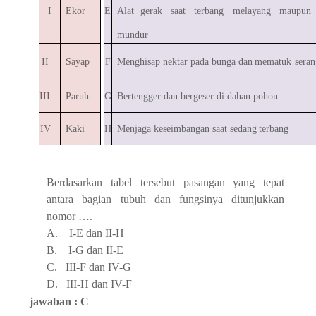
I
Ekor
E
Alat
gerak
saat
terbang
melayang
maupu
mundur
II
Sayap
F
Menghisap nektar
pada
bunga
dan
mematuk
sera
III
Paruh
G
Bertengger
dan
bergeser
di
dahan pohon
IV
Kaki
H
Menjaga
keseimbangan
saat
sedang
terbang
Berdasarkan tabel tersebut pasangan yang tepat
antara bagian tubuh dan fungsinya
ditunjukkan
nomor
….
A.
I-E
dan
II-H
B.
I-G
dan
II-E
C.
III-F
dan
IV-G
D.
III-H dan
IV-F
jawaban : C