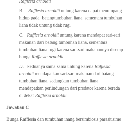
Rafflesia
arnoldii
B.
Rafflesia
arnoldii
untung
karena
dapat
menumpang
hidup
pada
batang
tumbuhan
liana, sementara
tumbuhan
liana tidak untung tidak rugi
C.
Rafflesia
arnoldii
untung
karena
mendapat
sari-sari
makanan
dari
batang
tumbuhan liana, sementara
tumbuhan liana rugi karena sari-sari makanannya
diserap
bunga
Rafflesia
arnoldii
D.
keduanya sama-sama untung karena
Rafflesia
arnoldii
mendapatkan sari-sari
makanan dari batang
tumbuhan liana, sedangkan tumbuhan liana
mendapatkan
perlindungan
dari
predator
karena
berada
di
dekat
Rafflesia
arnoldii
Jawaban C
Bunga Rafflesia dan tumbuhan inang bersimbiosis parasitisime