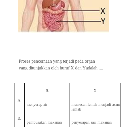
Proses pencernaan yang terjadi pada organ
yang ditunjukkan oleh huruf X dan Y
adalah
....
X
Y
A.
menyerap
air
memecah
lemak
menjadi
asam
lemak
B.
pembusukan
makanan
penyerapan
sari
makanan