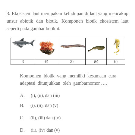
3.
Ekosistem laut merupakan kehidupan di laut yang mencakup
unsur abiotik dan biotik.
Komponen
biotik
ekosistem
laut
seperti pada
gambar
berikut.
Komponen
biotik
yang
memiliki
kesamaan
cara
adaptasi
ditunjukkan
oleh
gambar
nomor
….
A.
(i),
(ii),
dan
(iii)
B.
(i),
(ii),
dan
(v)
C.
(ii),
(iii)
dan
(iv)
D.
(ii),
(iv)
dan
(v)