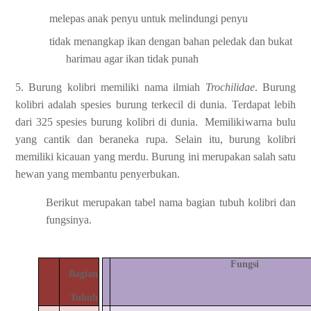
melepas anak penyu untuk melindungi penyu
tidak menangkap ikan dengan bahan peledak dan bukat
harimau agar ikan tidak punah
5.
Burung kolibri memiliki nama ilmiah
Trochilidae
. Burung
kolibri adalah spesies burung
terkecil
di
dunia. Terdapat
lebih
dari
325 spesies
burung
kolibri
di
dunia.
Memiliki
warna bulu
yang cantik dan beraneka rupa. Selain itu, burung kolibri
memiliki kicauan
yang merdu.
Burung
ini
merupakan
salah
satu
hewan
yang
membantu
penyerbukan.
Berikut
merupakan
tabel
nama bagian
tubuh
kolibri dan
fungsinya.
Fungsi
Bagian
Tubuh