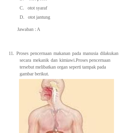
C.
otot
syaraf
D.
otot
jantung
Jawaban : A
11.
Proses
pencernaan
makanan
pada
manusia
dilakukan
secara
mekanik
dan
kimiawi.
Proses pencernaan
tersebut
melibatkan organ
seperti
tampak
pada
gambar berikut.