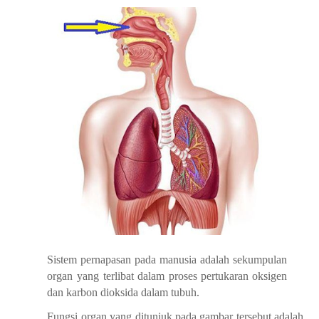
Sistem
pernapasan
pada
manusia
adalah
sekumpulan
organ
yang
terlibat
dalam
proses
pertukaran
oksigen
dan
karbon dioksida
dalam tubuh.
Fungsi
organ
yang
ditunjuk
pada
gambar
tersebut
adalah