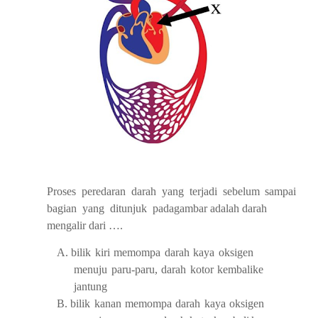
Proses
peredaran
darah
yang
terjadi
sebelum
sampai
bagian
yang
ditunjuk
pada
gambar
adalah darah
mengalir
dari ….
A.
bilik
kiri
memompa
darah
kaya
oksigen
menuju
paru-paru,
darah
kotor
kembali
ke
jantung
B.
bilik
kanan
memompa
darah
kaya
oksigen