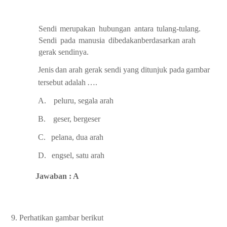
Sendi
merupakan
hubungan
antara
tulang-tulang.
Sendi
pada
manusia
dibedakan
berdasarkan
arah
gerak
sendinya.
Jenis
dan
arah
gerak
sendi
yang
ditunjuk
pada
gambar
tersebut
adalah
….
A.
peluru,
segala
arah
B.
geser,
bergeser
C.
pelana,
dua
arah
D.
engsel,
satu
arah
Jawaban : A
9. Perhatikan gambar berikut