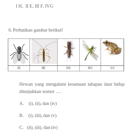
I H, II E, III F, IVG
6.
Perhatikan
gambar
berikut!
Hewan
yang
mengalami
kesamaan
tahapan
daur
hidup
ditunjukkan
nomor
….
A.
(i),
(ii),
dan
(iv)
B.
(i),
(iii),
dan
(v)
C.
(ii),
(iii),
dan
(iv)