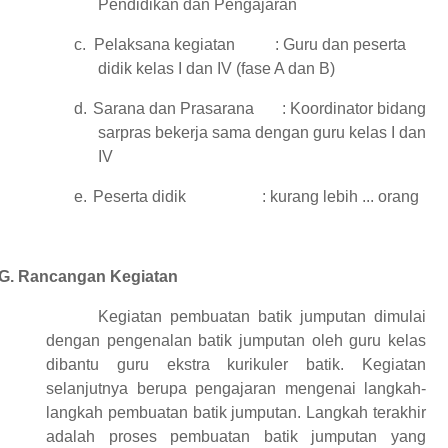
Pendidikan dan Pengajaran
c.
Pelaksana kegiatan
: Guru dan peserta
didik kelas I dan IV (fase A dan B)
d.
Sarana dan Prasarana
: Koordinator bidang
sarpras bekerja sama dengan guru kelas I dan
IV
e.
Peserta didik
: kurang lebih ... orang
G.
Rancangan Kegiatan
Kegiatan pembuatan batik jumputan dimulai
dengan pengenalan batik jumputan oleh guru kelas
dibantu guru ekstra kurikuler batik. Kegiatan
selanjutnya berupa pengajaran mengenai langkah-
langkah pembuatan batik
jumputan
. Langkah terakhir
adalah proses pembuatan batik jumputan yang