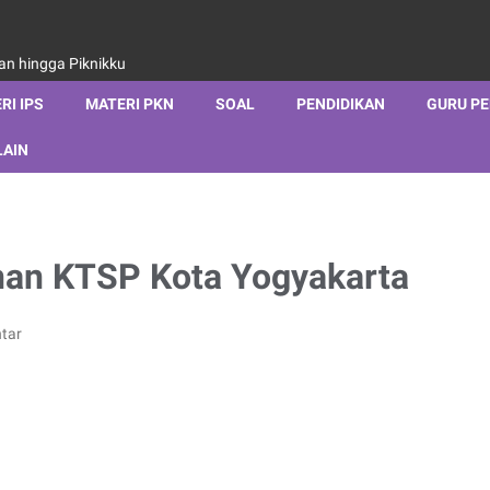
aan hingga Piknikku
RI IPS
MATERI PKN
SOAL
PENDIDIKAN
GURU P
LAIN
an KTSP Kota Yogyakarta
tar