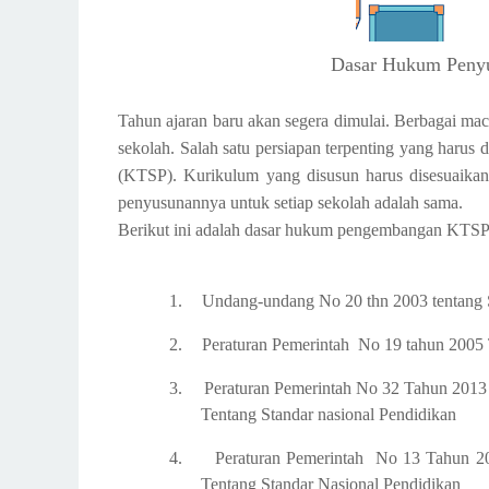
Dasar Hukum Penyu
Tahun ajaran baru akan segera dimulai. Berbagai mac
sekolah. Salah satu persiapan terpenting yang harus
(KTSP). Kurikulum yang disusun harus disesuaika
penyusunannya untuk setiap sekolah adalah sama.
Berikut ini adalah dasar hukum pengembangan KTSP
1.
Undang-undang No 20 thn 2003
tentang 
2.
Peraturan
Pemerintah
N
o
19 tahun
2005 
3.
Peraturan
Pemerintah No 32 Tahun 2013
Tentang
Standar
nasional
Pendidikan
4.
Peraturan
Pemerintah
No 13 Tahun 2
Tentang
Standar
N
asional
Pendidikan