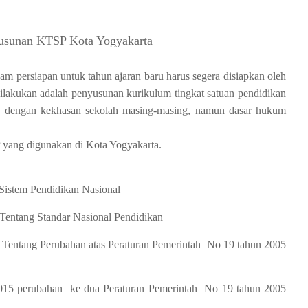
sunan KTSP Kota Yogyakarta
am persiapan untuk tahun ajaran baru harus segera disiapkan oleh
 dilakukan adalah penyusunan kurikulum tingkat satuan pendidikan
n dengan kekhasan sekolah masing-masing, namun dasar hukum
 yang digunakan di Kota Yogyakarta.
Sistem Pendidikan Nasional
Tentang
Standar
N
asional
Pendidikan
 Tentang
Perubahan
atas
Peraturan
Pemerintah
N
o
19 tahun 2005
015 perubahan
ke dua
Peraturan
Pemerintah
N
o
19 tahun
2005