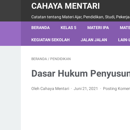
CAHAYA MENTARI
Catatan tentang Materi Ajar, Pendidikan, Studi, Pekerj
BERANDA
KELAS 5
MATERI IPA
MATE
KEGIATAN SEKOLAH
JALAN JALAN
LAIN-
BERANDA
/
PENDIDIKAN
Dasar Hukum Penyusun
Oleh Cahaya Mentari
Juni 21, 2021
Posting Komen