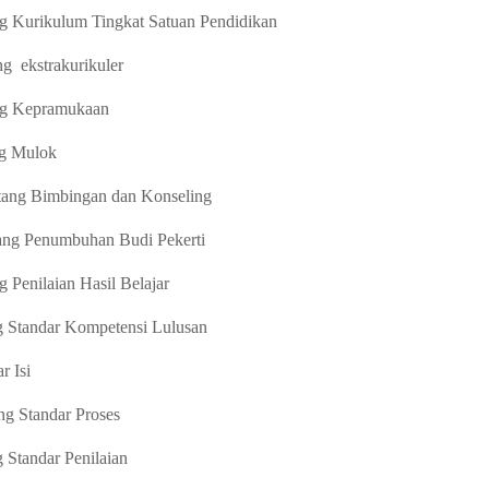
ng Kurikulum Tingkat Satuan Pendidikan
ng
ekstrakurikuler
ng
Kepramukaan
ng
Mulok
tang Bimbingan dan Konseling
ang Penumbuhan Budi Pekerti
ng
Penilaian
Hasil Belaja
r
g Standar Kompetensi Lulusan
r Is
i
g Standar Proses
 Standar Penilaian