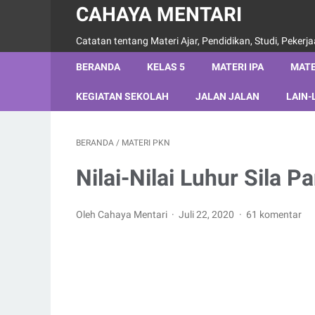
CAHAYA MENTARI
Catatan tentang Materi Ajar, Pendidikan, Studi, Pekerj
BERANDA
KELAS 5
MATERI IPA
MATE
KEGIATAN SEKOLAH
JALAN JALAN
LAIN-
BERANDA
/
MATERI PKN
Nilai-Nilai Luhur Sila P
Oleh Cahaya Mentari
Juli 22, 2020
61 komentar