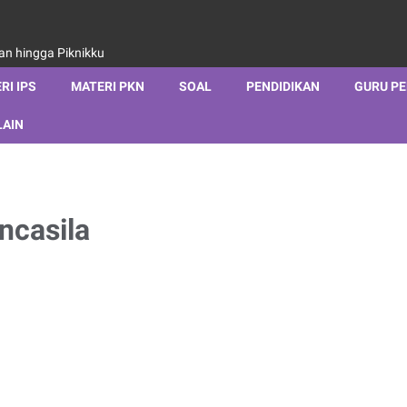
aan hingga Piknikku
RI IPS
MATERI PKN
SOAL
PENDIDIKAN
GURU P
LAIN
ancasila