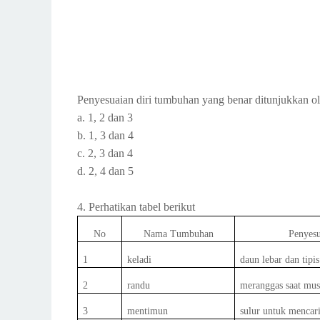
Penyesuaian diri tumbuhan yang benar ditunjukkan ol
a. 1, 2 dan 3
b. 1, 3 dan 4
c. 2, 3 dan 4
d. 2, 4 dan 5
4. Perhatikan tabel berikut
No
Nama Tumbuhan
Penyesu
1
keladi
daun lebar dan tipis 
2
randu
meranggas saat mu
3
mentimun
sulur untuk mencari