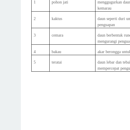
1
pohon jati
menggugurkan daun
kemarau
2
kaktus
daun seperti duri 
penguapan
3
cemara
daun berbentuk run
mengurangi pengua
4
bakau
akar berongga untu
5
teratai
daun lebar dan teba
mempercepat peng