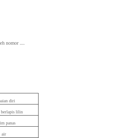
eh nomor ....
aian diri
berlapis lilin
sim panas
 air