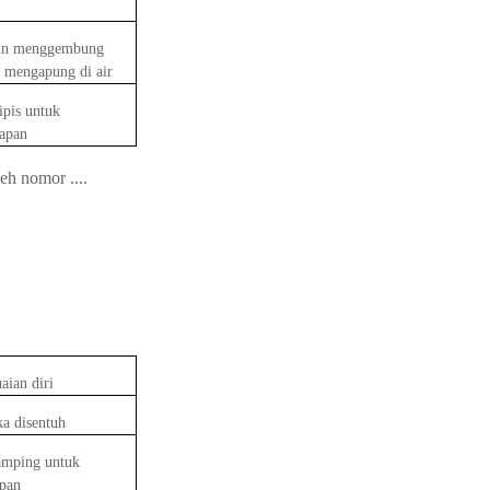
aun menggembung
 mengapung di air
ipis untuk
apan
eh nomor ....
aian diri
a disentuh
amping untuk
pan