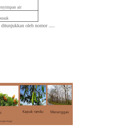
enyimpan air
busuk
itunjukkan oleh nomor .....