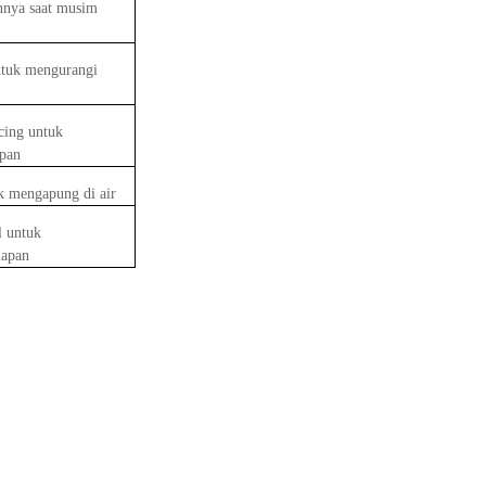
nya saat musim
untuk mengurangi
cing untuk
pan
k mengapung di air
l untuk
uapan