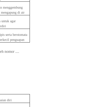
aun menggembung
 mengapung di air
s untuk agar
rdiri
ipis serta berstomata
erkecil penguapan
eh nomor ....
aian diri