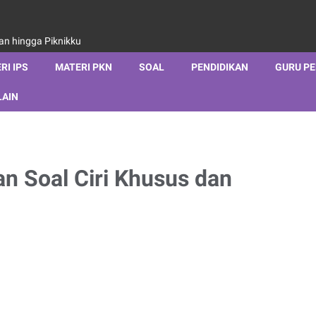
aan hingga Piknikku
RI IPS
MATERI PKN
SOAL
PENDIDIKAN
GURU P
LAIN
an Soal Ciri Khusus dan