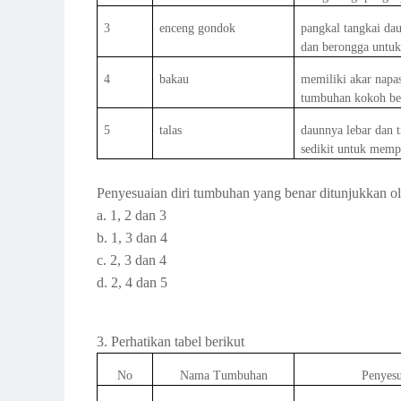
3
enceng gondok
pangkal tangkai d
dan berongga untuk
4
bakau
memiliki akar napa
tumbuhan kokoh be
5
talas
daunnya lebar dan t
sedikit untuk memp
Penyesuaian diri tumbuhan yang benar ditunjukkan ol
a. 1, 2 dan 3
b. 1, 3 dan 4
c. 2, 3 dan 4
d. 2, 4 dan 5
3. Perhatikan tabel berikut
No
Nama Tumbuhan
Penyesu